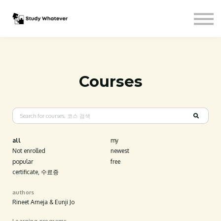
Courses
Sign in
Free Sign-up
Courses
all
my
Not enrolled
newest
popular
free
certificate, 수료증
authors
Rineet Arneja & Eunji Jo
Learning programs